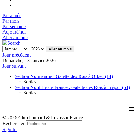
Par année
Par mois
Par semaine
Aujourd'hui
Aller au mois
Aller au mois
Jour précédent
Dimanche, 18 Janvier 2026
Jour suivant
Section Normandie : Galette des Rois à Orbec (14)
:: Sorties
Section Nord-Ile-de-France : Galette des Rois à Trépail (51)
:: Sorties
≡
© 2026 Club Panhard & Levassor France
Rechercher
Sign In