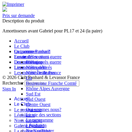
Prix sur demande
Description du produit
Amortisseurs avant Gabriel pour PL17 et 24 (la paire)
Accueil
Le Club
Qui sommes nous?
La gamme Panhard
La vie des sections
Les modèles avant guerre
Forum
Les modèles après guerre
Documentation
Bretagne
Les modèles dérivés
Liens
Normandie
Les modèles militaires
Nord Île de France
© 2026 Club Panhard & Levassor France
Est
Rechercher
Bourgogne Franche Comté
Rhône Alpes Auvergne
Sign In
Sud Est
Accueil
Sud Ouest
Le Club
Centre Ouest
Qui sommes nous?
Le programme
La vie des sections
Législation
Le programme
Nous contacter
Législation
Galerie Panhard
Nous contacter
La chaine YouTube