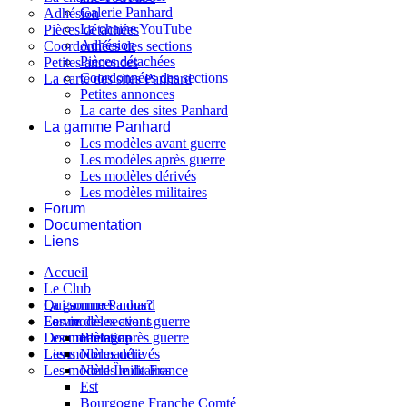
Galerie Panhard
Adhésion
La chaine YouTube
Pièces détachées
Adhésion
Coordonnées des sections
Pièces détachées
Petites annonces
Coordonnées des sections
La carte des sites Panhard
Petites annonces
La carte des sites Panhard
La gamme Panhard
Les modèles avant guerre
Les modèles après guerre
Les modèles dérivés
Les modèles militaires
Forum
Documentation
Liens
Accueil
Le Club
Qui sommes nous?
La gamme Panhard
La vie des sections
Les modèles avant guerre
Forum
Les modèles après guerre
Documentation
Bretagne
Les modèles dérivés
Liens
Normandie
Les modèles militaires
Nord Île de France
Est
Bourgogne Franche Comté