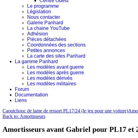
Centre Ouest
Le programme
Législation
Nous contacter
Galerie Panhard
La chaine YouTube
Adhésion
Pièces détachées
Coordonnées des sections
Petites annonces
La carte des sites Panhard
La gamme Panhard
Les modèles avant guerre
Les modèles après guerre
Les modèles dérivés
Les modèles militaires
Forum
Documentation
Liens
Caoutchouc de lame de ressort PL17/24 (le jeu pour une voiture)
Amor
Back to: Amortisseurs
Amortisseurs avant Gabriel pour PL17 et 2