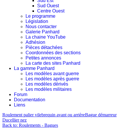
Sud Est
Sud Ouest
Centre Ouest
Le programme
Législation
Nous contacter
Galerie Panhard
La chaine YouTube
Adhésion
Pièces détachées
Coordonnées des sections
Petites annonces
La carte des sites Panhard
La gamme Panhard
Les modèles avant guerre
Les modèles après guerre
Les modèles dérivés
Les modèles militaires
Forum
Documentation
Liens
Roulement palier vilebrequin avant ou arrière
Bague démarreur
Ducellier nez
Back to: Roulements - Bagues