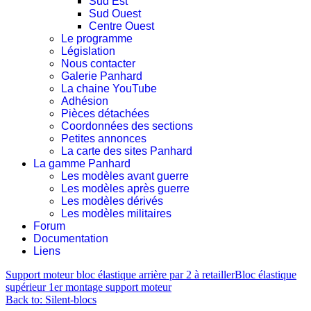
Sud Est
Sud Ouest
Centre Ouest
Le programme
Législation
Nous contacter
Galerie Panhard
La chaine YouTube
Adhésion
Pièces détachées
Coordonnées des sections
Petites annonces
La carte des sites Panhard
La gamme Panhard
Les modèles avant guerre
Les modèles après guerre
Les modèles dérivés
Les modèles militaires
Forum
Documentation
Liens
Support moteur bloc élastique arrière par 2 à retailler
Bloc élastique
supérieur 1er montage support moteur
Back to: Silent-blocs