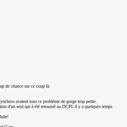
oup de chance sur ce coup là.
synchros avaient tous ce problème de gorge trop petite.
eption d'un seul qui à été retourné au DCPL il y a quelques temps
aite!
pl17 etc.