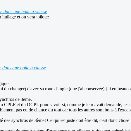
le dans une boite à vitesse
huilage et on vera :pilote:
e dans une boite à vitesse
gique:
ai du changer) d'avec sa roue d'angle (que j'ai conservée) j'ai eu beauc
 synchros de 3ème.
es du CPLF et du DCPL pour savoir si, comme je leur avait demandé, les 
visiblement pas eu de chance du tout car tous les autres sont bons à l'exc
des synchros de 3ème! Ce qui est juste doit être dit, c'est donc chose f
permettrait de réunir autant d'avantages que, silence, puissance, mitsubisc'