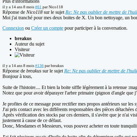
Plus d'informations
il y a 14 ans 8 mois
#61
par
Nico118
Réponse de
Nico118
sur le sujet
Re: Ne pas oublier de mettre de l'hui
Moi j'ai tranché pour mes deux boites de X. Un bon nettoyage, un bon 
Connexion
ou
Créer un compte
pour participer à la conversation.
breakus
Auteur du sujet
Visiteur
il y a 14 ans 8 mois
#136
par
breakus
Réponse de
breakus
sur le sujet
Re: Ne pas oublier de mettre de l'huil
Bonjour à tous,
Suite de l'histoire.... Et bien la boite siffle légèrement à la retenue :ma
Notez que pour avoir déparayer l'arbre primaire (pignon d'angle que j'
Je profites de ce message pour rectifier mes propos antérieurs sur les
J'ai pris contact avec les différents responsables des pièces détaché
Après vérification des stocks par ces derniers, il s'avère que je n'ai 
justement à cause de ce défaut.
Donc, Mesdames et Messieurs, vous pouvez acheter en toute tranquilité 
J'ai fait plusieurs essais d'huile de boite afin de déterminer celle qui 