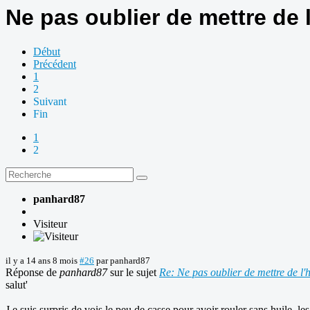
Ne pas oublier de mettre de 
Début
Précédent
1
2
Suivant
Fin
1
2
panhard87
Visiteur
il y a 14 ans 8 mois
#26
par
panhard87
Réponse de
panhard87
sur le sujet
Re: Ne pas oublier de mettre de l'h
salut'
J e suis surpris de vois le peu de casse pour avoir rouler sans huile, 