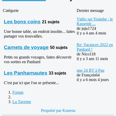
Catégorie
Dernier message
Vidéo sur Youtube : le
Les bons coins
21 sujets
Rassemb ...
de
juju1724
Une bonne table, un endroit insolite... faites
il y a 4 ans 4 mois
partager vos trouvailles.
Re: Vacances 2022 en
Carnets de voyage
50 sujets
Panhard !
de
Nico118
Petits ou grands voyages, faites découvrir
il y a 3 ans 11 mois
vos sorties en Panhard
une 24 BT à Pau
Les Panharnautes
33 sujets
de
François64
il y a 6 mois 4 jours
C'est par ici que l'on se présente...
Forum
La Taverne
Propulsé par
Kunena