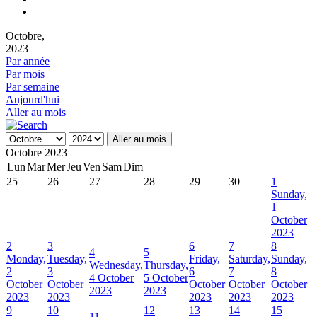
Octobre,
2023
Par année
Par mois
Par semaine
Aujourd'hui
Aller au mois
Aller au mois
Octobre 2023
Lun
Mar
Mer
Jeu
Ven
Sam
Dim
25
26
27
28
29
30
1
Sunday,
1
October
2023
2
3
6
7
8
4
5
Monday,
Tuesday,
Friday,
Saturday,
Sunday,
Wednesday,
Thursday,
2
3
6
7
8
4 October
5 October
October
October
October
October
October
2023
2023
2023
2023
2023
2023
2023
9
10
12
13
14
15
11