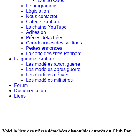
Centre Ouest
Le programme
Législation
Nous contacter
Galerie Panhard
La chaine YouTube
Adhésion
Pièces détachées
Coordonnées des sections
Petites annonces
La carte des sites Panhard
La gamme Panhard
Les modèles avant guerre
Les modèles après guerre
Les modèles dérivés
Les modèles militaires
Forum
Documentation
Liens
Voici la liste des pièces détachées disponibles auprès du Club Pa