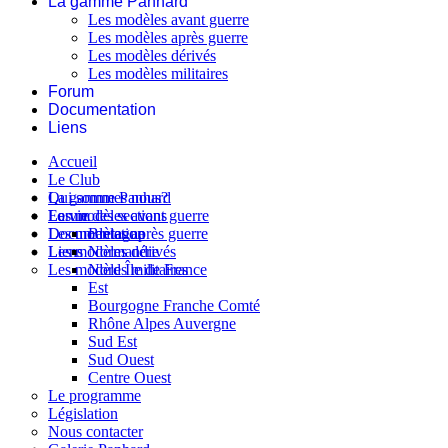
La gamme Panhard
Les modèles avant guerre
Les modèles après guerre
Les modèles dérivés
Les modèles militaires
Forum
Documentation
Liens
Accueil
Le Club
Qui sommes nous?
La gamme Panhard
La vie des sections
Les modèles avant guerre
Forum
Les modèles après guerre
Documentation
Bretagne
Les modèles dérivés
Liens
Normandie
Les modèles militaires
Nord Île de France
Est
Bourgogne Franche Comté
Rhône Alpes Auvergne
Sud Est
Sud Ouest
Centre Ouest
Le programme
Législation
Nous contacter