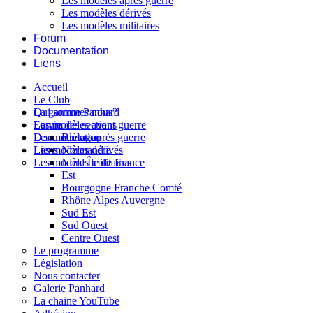
Les modèles après guerre
Les modèles dérivés
Les modèles militaires
Forum
Documentation
Liens
Accueil
Le Club
Qui sommes nous?
La gamme Panhard
La vie des sections
Les modèles avant guerre
Forum
Les modèles après guerre
Documentation
Bretagne
Les modèles dérivés
Liens
Normandie
Les modèles militaires
Nord Île de France
Est
Bourgogne Franche Comté
Rhône Alpes Auvergne
Sud Est
Sud Ouest
Centre Ouest
Le programme
Législation
Nous contacter
Galerie Panhard
La chaine YouTube