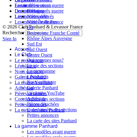
La vie des sections
Les modèles avant guerre
Forum
Les modèles après guerre
Documentation
Bretagne
Les modèles dérivés
Liens
Normandie
Les modèles militaires
Nord Île de France
© 2026 Club Panhard & Levassor France
Est
Rechercher
Bourgogne Franche Comté
Rhône Alpes Auvergne
Sign In
Sud Est
Accueil
Sud Ouest
Le Club
Centre Ouest
Qui sommes nous?
Le programme
La vie des sections
Législation
Le programme
Nous contacter
Législation
Galerie Panhard
Nous contacter
La chaine YouTube
Galerie Panhard
Adhésion
La chaine YouTube
Pièces détachées
Adhésion
Coordonnées des sections
Pièces détachées
Petites annonces
Coordonnées des sections
La carte des sites Panhard
Petites annonces
La carte des sites Panhard
La gamme Panhard
Les modèles avant guerre