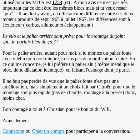
utilisé pour les M10S est
1753
(ct) . A mon avis ce n'est pas très
important car ce doit être les mêmes blocs mais si tu veux rester
"pur" ...Il ne doit y avoir, en effet aucune différence entre ces deux
moteur produits de sept 1965 à juillet 1967, les différences sont à
l'extérieur ( carbus, allumeur et échappement )
Le vilo et le palier arrière sont prévu pour le montage du joint
spi...tu parlais bien de ça ??
Pour le palier arrière, autant pour moi, si tu montes un palier fonte
avec vilebrequin non rainuré, tu n'as pas de modification à faire. En
ce qui me concerne, je lui préfère un palier alu ( même métal que le
bloc, donc dilatation identique), en faisant l'usinage dont je parle.
Il ne faut pas perdre de vue que le palier fonte n'est pas une
amélioration, mais simplement un choix fait par Citroën pour que le
montage soit plus rapide (pas de chauffe, montage à la presse) donc,
moins cher.
Bon courage à toi et à Christian pour le boulot du W.E.
Amicalement
Connexion
ou
Créer un compte
pour participer à la conversation.