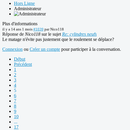
Hors Ligne
Administrateur
Plus d'informations
il y a 14 ans 1 mois
#1039
par
Nico118
Réponse de
Nico118
sur le sujet
Re: cylindres neufs
Le matage n'évite pas justement que le roulement se déplace?
Connexion
ou
Créer un compte
pour participer à la conversation.
Début
Précédent
1
2
3
4
5
6
7
8
9
10
...
17