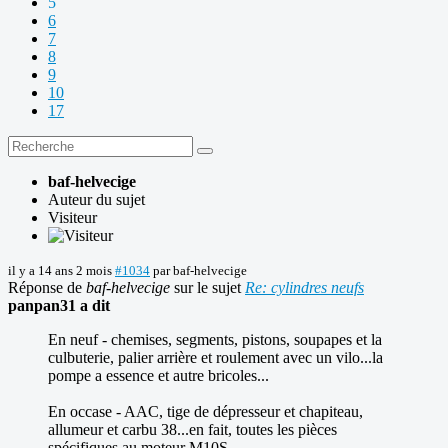
5
6
7
8
9
10
17
baf-helvecige
Auteur du sujet
Visiteur
il y a 14 ans 2 mois
#1034
par
baf-helvecige
Réponse de
baf-helvecige
sur le sujet
Re: cylindres neufs
panpan31 a dit
En neuf - chemises, segments, pistons, soupapes et la
culbuterie, palier arrière et roulement avec un vilo...la
pompe a essence et autre bricoles...
En occase - AAC, tige de dépresseur et chapiteau,
allumeur et carbu 38...en fait, toutes les pièces
spécifiques au moteur M10S ...