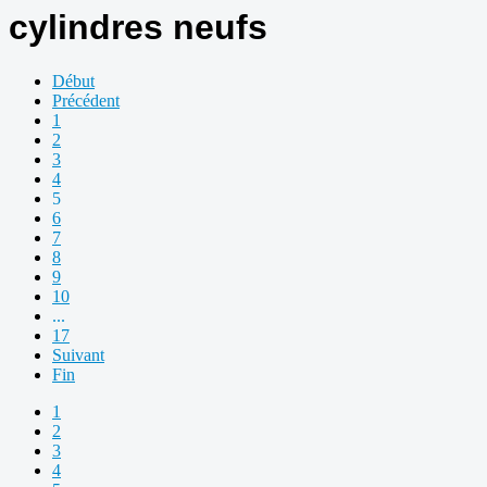
cylindres neufs
Début
Précédent
1
2
3
4
5
6
7
8
9
10
...
17
Suivant
Fin
1
2
3
4