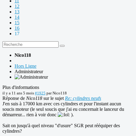
11
12
13
14
15
16
17
Nico118
Hors Ligne
Administrateur
Plus d'informations
il y a 11 ans 5 mois
#1925
par
Nico118
Réponse de
Nico118
sur le sujet
Re: cylindres neufs
J'en suis à 17000 km avec ces cylindres et pour l'instant aucun
soucis moteur (le seul soucis que j'ai eu concernait le lanceur du
démarreur... rien à voir donc
).
Sait on jusqu'à quel niveau "d'usure" SGR peut rééquiper des
cylindres?